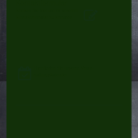
Kontaktformular
Klicken Sie hier um zu unserem
Kon­takt­for­mu­lar zu kommen
Hier finden Sie unseren Ver­an­
stal­tungs­ka­len­der