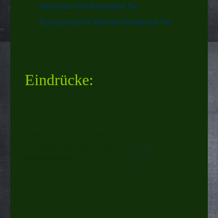
Vorstand: Dirk Rosenthal Tel:
0271/394163
Posaunenchor: Michael Goedecke Tel:
0271/2330060
Eindrücke:
Veranstaltungen
Hier finden Sie unseren Ver­an­
stal­tungs­ka­len­der