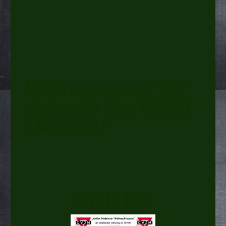
Willkommen auf der
Webseite des CVJM
Obersdorf
D A N K E