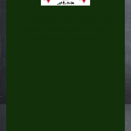
Wir bedanken uns herzlich bei
allen Helfern sowie für die
zahlreichen Spenden!